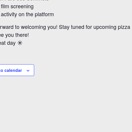
 film screening
activity on the platform
rward to welcoming you! Stay tuned for upcoming pizza 
e you there!
eat day ☀️
to calendar
0