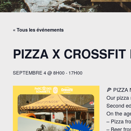
« Tous les événements
PIZZA X CROSSFIT
SEPTEMBRE 4 @ 8H00
-
17H00
🍕 PIZZA
Our pizza 
Second edi
On the ag
– Pizza fr
– Beer fr