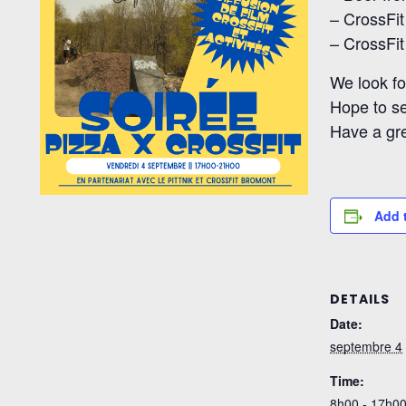
– CrossFit
– CrossFit 
We look fo
Hope to se
Have a gr
Add 
DETAILS
Date:
septembre 4
Time:
8h00 - 17h0