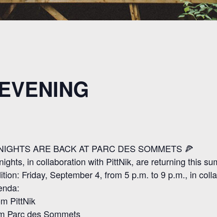
 EVENING
 NIGHTS ARE BACK AT PARC DES SOMMETS 🍕
nights, in collaboration with PittNik, are returning this s
tion: Friday, September 4, from 5 p.m. to 9 p.m., in coll
enda:
om PittNik
om Parc des Sommets