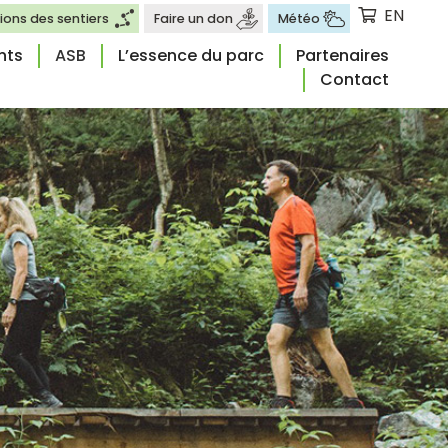
EN
ions des sentiers
Faire un don
Météo
nts
ASB
L’essence du parc
Partenaires
Contact