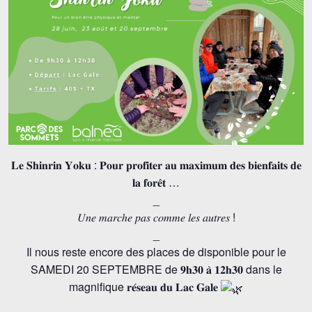
𝐋𝐞 𝐒𝐡𝐢𝐧𝐫𝐢𝐧 𝐘𝐨𝐤𝐮 : 𝐏𝐨𝐮𝐫 𝐩𝐫𝐨𝐟𝐢𝐭𝐞𝐫 𝐚𝐮 𝐦𝐚𝐱𝐢𝐦𝐮𝐦 𝐝𝐞𝐬 𝐛𝐢𝐞𝐧𝐟𝐚𝐢𝐭𝐬 𝐝𝐞
𝐥𝐚 𝐟𝐨𝐫𝐞̂𝐭 …
_
𝑈𝑛𝑒 𝑚𝑎𝑟𝑐ℎ𝑒 𝑝𝑎𝑠 𝑐𝑜𝑚𝑚𝑒 𝑙𝑒𝑠 𝑎𝑢𝑡𝑟𝑒𝑠 !
_
Il nous reste encore des places de disponible pour le
SAMEDI 20 SEPTEMBRE de 𝟗𝐡𝟑𝟎 𝐚̀ 𝟏𝟐𝐡𝟑𝟎 dans le
magnifique 𝐫𝐞́𝐬𝐞𝐚𝐮 𝐝𝐮 𝐋𝐚𝐜 𝐆𝐚𝐥𝐞
_