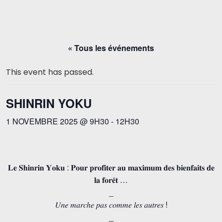
« Tous les événements
This event has passed.
SHINRIN YOKU
1 NOVEMBRE 2025 @ 9H30
-
12H30
𝐋𝐞 𝐒𝐡𝐢𝐧𝐫𝐢𝐧 𝐘𝐨𝐤𝐮 : 𝐏𝐨𝐮𝐫 𝐩𝐫𝐨𝐟𝐢𝐭𝐞𝐫 𝐚𝐮 𝐦𝐚𝐱𝐢𝐦𝐮𝐦 𝐝𝐞𝐬 𝐛𝐢𝐞𝐧𝐟𝐚𝐢𝐭𝐬 𝐝𝐞
𝐥𝐚 𝐟𝐨𝐫𝐞̂𝐭 …
_
𝑈𝑛𝑒 𝑚𝑎𝑟𝑐ℎ𝑒 𝑝𝑎𝑠 𝑐𝑜𝑚𝑚𝑒 𝑙𝑒𝑠 𝑎𝑢𝑡𝑟𝑒𝑠 !
_