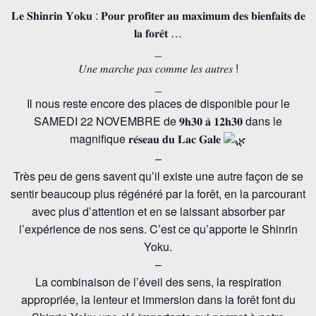
𝐋𝐞 𝐒𝐡𝐢𝐧𝐫𝐢𝐧 𝐘𝐨𝐤𝐮 : 𝐏𝐨𝐮𝐫 𝐩𝐫𝐨𝐟𝐢𝐭𝐞𝐫 𝐚𝐮 𝐦𝐚𝐱𝐢𝐦𝐮𝐦 𝐝𝐞𝐬 𝐛𝐢𝐞𝐧𝐟𝐚𝐢𝐭𝐬 𝐝𝐞
𝐥𝐚 𝐟𝐨𝐫𝐞̂𝐭 …
_
𝑈𝑛𝑒 𝑚𝑎𝑟𝑐ℎ𝑒 𝑝𝑎𝑠 𝑐𝑜𝑚𝑚𝑒 𝑙𝑒𝑠 𝑎𝑢𝑡𝑟𝑒𝑠 !
_
Il nous reste encore des places de disponible pour le
SAMEDI 22 NOVEMBRE de 𝟗𝐡𝟑𝟎 𝐚̀ 𝟏𝟐𝐡𝟑𝟎 dans le
magnifique 𝐫𝐞́𝐬𝐞𝐚𝐮 𝐝𝐮 𝐋𝐚𝐜 𝐆𝐚𝐥𝐞
–
Très peu de gens savent qu’il existe une autre façon de se
sentir beaucoup plus régénéré par la forêt, en la parcourant
avec plus d’attention et en se laissant absorber par
l’expérience de nos sens. C’est ce qu’apporte le Shinrin
Yoku.
–
La combinaison de l’éveil des sens, la respiration
appropriée, la lenteur et immersion dans la forêt font du