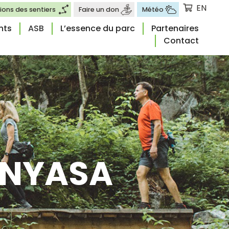
EN
ions des sentiers
Faire un don
Météo
nts
ASB
L’essence du parc
Partenaires
Contact
INYASA